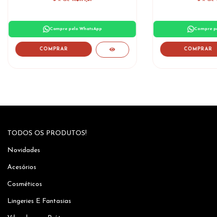
Compre pelo WhatsApp
Compre p
TODOS OS PRODUTOS!
Novidades
Acesórios
Cosméticos
Lingeries E Fantasias