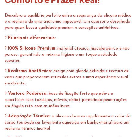
Conforto e Prazer Real!
Descubra o equilíbrio perfeito entre a segurança do silicone médico
e o realismo de uma anatomia impecável. Um acessório desenhado
para quem busca qualidade premium e sensações autênticas.
?
Principais diferenciais:
?
100% Silicone Premium:
material atóxico, hipoalergênico e não
poroso, garantindo a máxima higiene e um toque aveludado
superior.
?
Realismo Anatômico:
design com glande definida e textura de
veias que proporcionam estímulos extras e uma experiência visual
envolvente.
?
Ventosa Poderosa:
base de fixação forte que adere a
superfícies lisas (azulejos, móveis, chão), permitindo penetrações
em ângulo reto com as mãos livres.
?
Adaptação Térmica:
o silicone absorve rapidamente o calor do
corpo (ou pode ser levemente aquecido em banho-maria) para um
realismo térmico incrível.