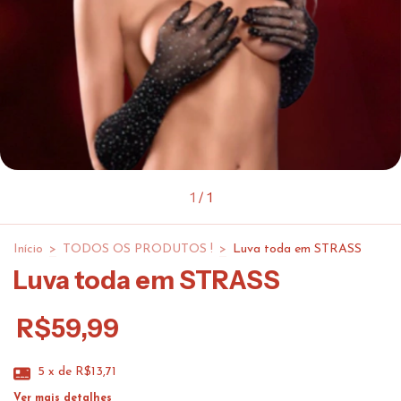
1
/
1
Início
>
TODOS OS PRODUTOS !
>
Luva toda em STRASS
Luva toda em STRASS
R$59,99
5
x de
R$13,71
Ver mais detalhes