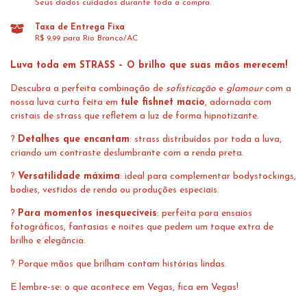
Seus dados cuidados durante toda a compra.
Taxa de Entrega Fixa
R$ 9,99 para Rio Branco/AC
Luva toda em STRASS – O brilho que suas mãos merecem!
Descubra a perfeita combinação de
sofisticação
e
glamour
com a
nossa luva curta feita em
tule fishnet macio
, adornada com
cristais de strass que refletem a luz de forma hipnotizante.
?
Detalhes que encantam
: strass distribuídos por toda a luva,
criando um contraste deslumbrante com a renda preta.
?
Versatilidade máxima
: ideal para complementar bodystockings,
bodies, vestidos de renda ou produções especiais.
?
Para momentos inesquecíveis
: perfeita para ensaios
fotográficos, fantasias e noites que pedem um toque extra de
brilho e elegância.
? Porque mãos que brilham contam histórias lindas.
E lembre-se: o que acontece em Vegas, fica em Vegas!