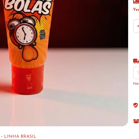
Ve
Ent
Não
– LINHA BRASIL