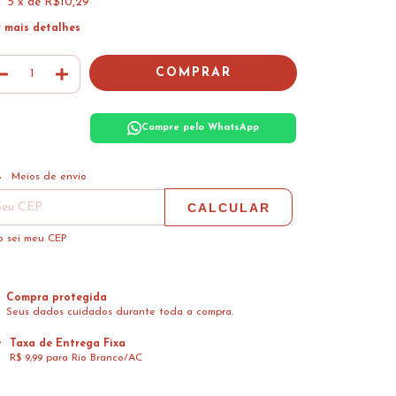
5
x de
R$10,29
r mais detalhes
Compre pelo WhatsApp
ALTERAR CEP
regas para o CEP:
Meios de envio
CALCULAR
 sei meu CEP
Compra protegida
Seus dados cuidados durante toda a compra.
Taxa de Entrega Fixa
R$ 9,99 para Rio Branco/AC