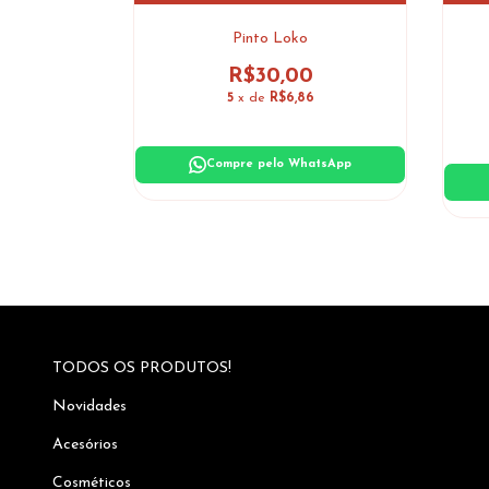
on
Pinto Loko
0
R$30,00
5
5
x de
R$6,86
atsApp
Compre pelo WhatsApp
TODOS OS PRODUTOS!
Novidades
Acesórios
Cosméticos