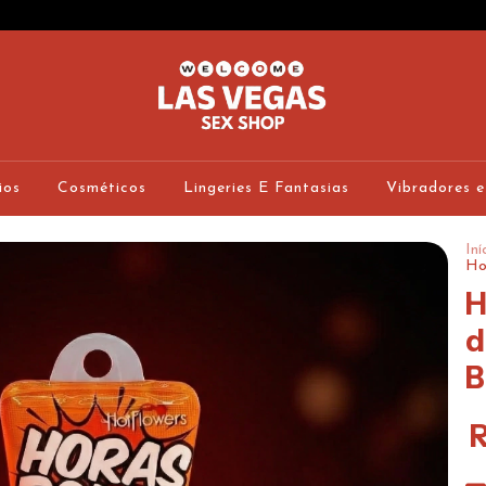
ios
Cosméticos
Lingeries E Fantasias
Vibradores e
Iní
Ho
H
d
B