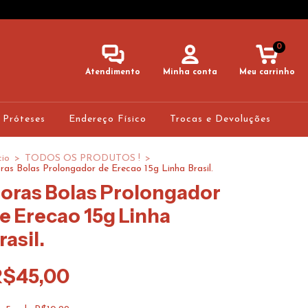
0
Atendimento
Minha conta
Meu carrinho
 Próteses
Endereço Físico
Trocas e Devoluções
cio
>
TODOS OS PRODUTOS !
>
ras Bolas Prolongador de Erecao 15g Linha Brasil.
oras Bolas Prolongador
e Erecao 15g Linha
rasil.
R$45,00