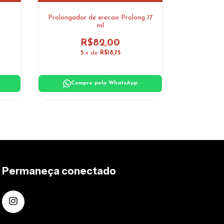
Prolongador de erecao Prolong 17
P
ml
R$82,00
5
x de
R$18,75
Com
Compre pelo WhatsApp
Permaneça conectado