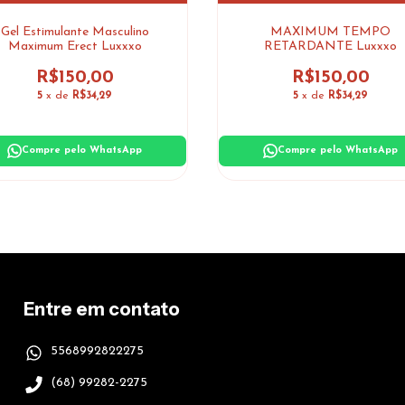
Gel Estimulante Masculino
MAXIMUM TEMPO
Maximum Erect Luxxxo
RETARDANTE Luxxxo
R$150,00
R$150,00
5
x de
R$34,29
5
x de
R$34,29
Compre pelo WhatsApp
Compre pelo WhatsApp
Entre em contato
5568992822275
(68) 99282-2275