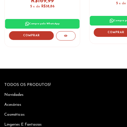
R$169,99
5
x d
5
x de
R$38,86
Compre p
Compre pelo WhatsApp
COMPRAR
COMPRAR
TODOS OS PRODUTOS!
Novidades
Acesórios
Cosméticos
Lingeries E Fantasias