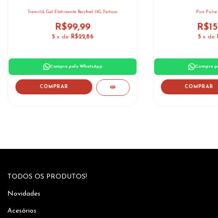
Tremilik Gel Eletrizante BeijAvel 15G Feiticos
Pico Pulse
R$99,99
R$15
5
x de
R$22,86
5
x de
Compre pelo WhatsApp
Compre p
COMPRAR
TODOS OS PRODUTOS!
Novidades
Acesórios