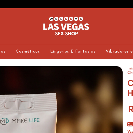
ios
Cosméticos
Lingeries E Fantasias
Vibradores e
Iní
Ch
C
H
Ve