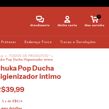
0
Atendimento
Minha conta
Meu carrinho
 Próteses
Endereço Físico
Trocas e Devoluções
cio
>
TODOS OS PRODUTOS !
>
uka Pop Ducha Higienizador intimo
huka Pop Ducha
igienizador intimo
R$39,99
5
x de
R$9,14
r mais detalhes