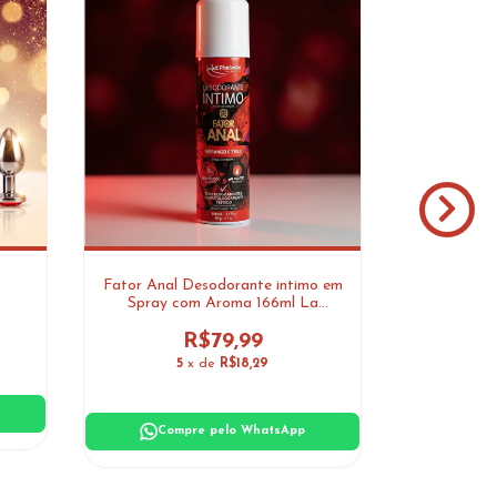
Fator Anal Desodorante intimo em
Dessensib
Spray com Aroma 166ml La
Pimienta
R$79,99
5
5
x de
R$18,29
Com
Compre pelo WhatsApp