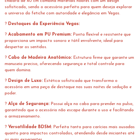
chibata de 40 cm combina materiais nobres com um design
sofisticado, sendo o acessório perfeito para quem deseja explorar
o universo do fetiche com autoridade e elegância em Vegas.
?
Destaques da Experiência Vegas:
?
Acabamento em PU Premium:
Ponta flexível e resistente que
proporciona um impacto sonoro e tátil envolvente, ideal para
despertar os sentidos.
?
Cabo de Madeira Anatômico:
Estrutura firme que garante um
manuseio preciso, oferecendo segurança e total controle para
quem domina.
?
Design de Luxo:
Estética sofisticada que transforma o
acessório em uma peça de destaque nas suas noites de sedução e
poder.
?
Alça de Segurança:
Possui alça no cabo para prender no pulso,
garantindo que o acessório não escape durante o uso e facilitando
o armazenamento.
?
Versatilidade BDSM:
Perfeita tanto para carícias mais ousadas
quanto para impactos controlados, atendendo desde iniciantes até
os mais experientes.