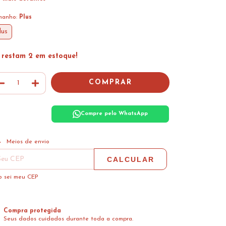
manho:
Plus
lus
 restam
2
em estoque!
Compre pelo WhatsApp
ALTERAR CEP
regas para o CEP:
Meios de envio
CALCULAR
 sei meu CEP
Compra protegida
Seus dados cuidados durante toda a compra.