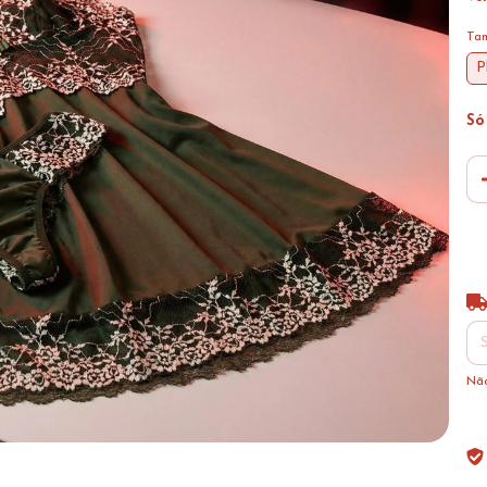
Ta
P
Só
Ent
Não