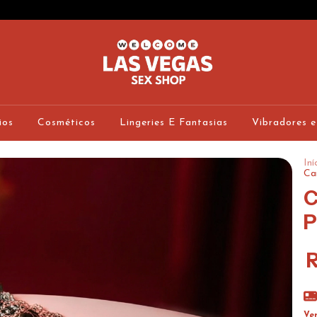
ios
Cosméticos
Lingeries E Fantasias
Vibradores e
Iní
Ca
C
P
Ve