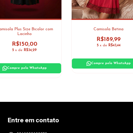
misola Plus Size Bicolor com
Camisola Betina
Lacinho
R$189,99
R$150,00
5
x de
R$43,44
5
x de
R$34,29
Compre pelo WhatsApp
Compre pelo WhatsApp
Entre em contato