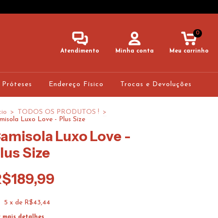
0
Atendimento
Minha conta
Meu carrinho
 Próteses
Endereço Físico
Trocas e Devoluções
cio
>
TODOS OS PRODUTOS !
>
misola Luxo Love - Plus Size
amisola Luxo Love -
lus Size
R$189,99
5
x de
R$43,44
r mais detalhes