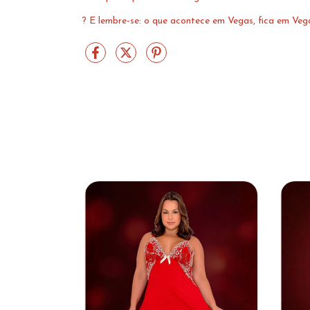
? E lembre-se: o que acontece em Vegas, fica em Veg