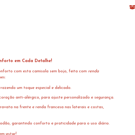
onforto em Cada Detalhe!
onforto com esta camisola sem bojo, feita com
renda
ues:
razendo um toque especial e delicado.
ração anti-alérgico, para ajuste personalizado e segurança.
avata na frente e renda francesa nas laterais e costas,
dão, garantindo conforto e praticidade para o uso diário.
em-estar!