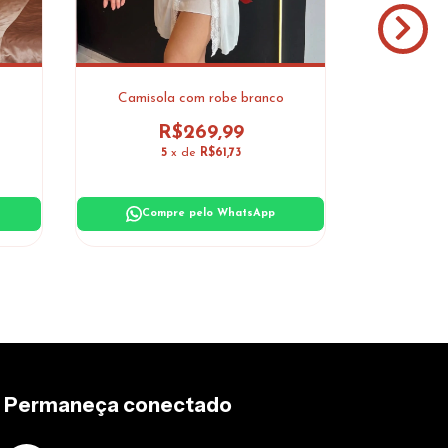
Camisola com robe branco
Camiso
R$269,99
5
x de
R$61,73
Compre pelo WhatsApp
Com
Permaneça conectado