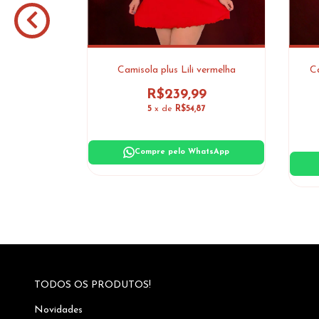
Love
Camisola plus Lili vermelha
Ca
9
R$239,99
9
5
x de
R$54,87
atsApp
Compre pelo WhatsApp
TODOS OS PRODUTOS!
Novidades